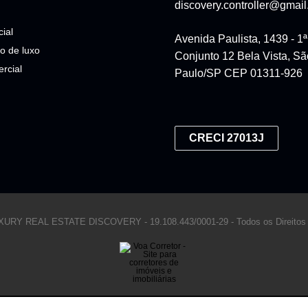
discovery.controller@gmai
ial
Avenida Paulista, 1439 - 1
o de luxo
Conjunto 12 Bela Vista, Sã
rcial
Paulo/SP CEP 01311-926
CRECI 27013J
LUXURY REAL ESTATE DISCOVERY -
19.108.443/0001-29 -
Todos os Direitos