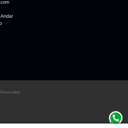
l.com
ª Andar
o
 Reservados.