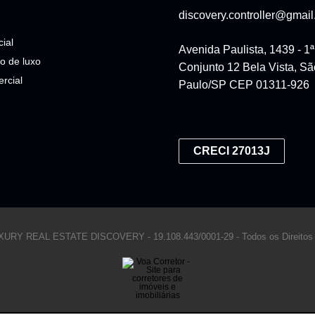
discovery.controller@gmai
ial
Avenida Paulista, 1439 - 1
o de luxo
Conjunto 12 Bela Vista, Sã
rcial
Paulo/SP CEP 01311-926
CRECI 27013J
LUXURY REAL ESTATE DISCOVERY -
19.108.443/0001-29 -
Todos os Direitos