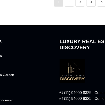
1
2
3
4
5
s
LUXURY REAL ES
DISCOVERY
to
o Garden
(11) 94000-8325 - Comer
(11) 94000-8325 - Comer
ndomínio