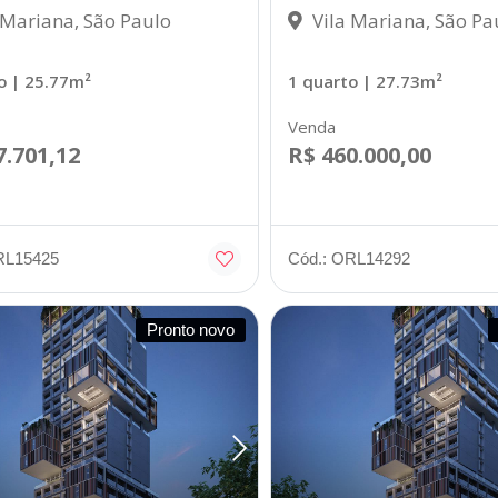
 Mariana, São Paulo
Vila Mariana, São Pa
o
| 25.77m²
1 quarto
| 27.73m²
Venda
7.701,12
R$ 460.000,00
RL15425
Cód.: ORL14292
Pronto novo