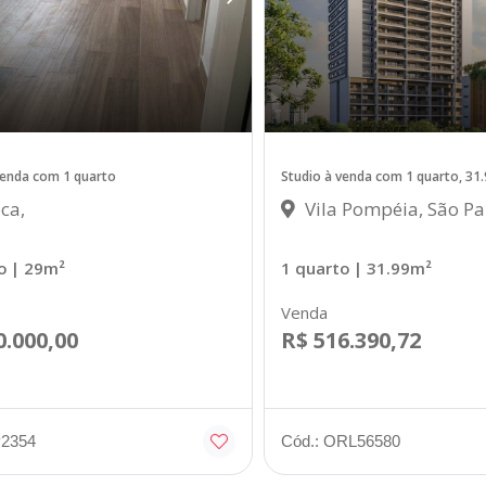
venda com 1 quarto
Studio à venda com 1 quarto, 31
ca,
Vila Pompéia, São Pa
o
| 29m²
1 quarto
| 31.99m²
Venda
0.000,00
R$ 516.390,72
P2354
Cód.: ORL56580