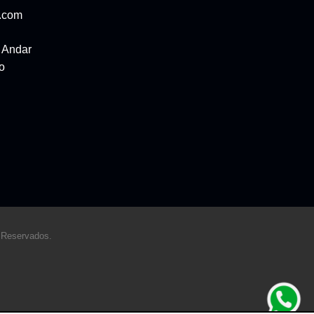
l.com
ª Andar
o
 Reservados.