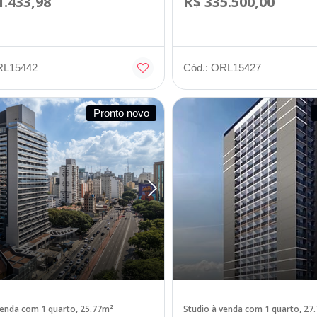
1.433,98
R$ 335.500,00
RL15442
Cód.: ORL15427
Pronto novo
venda com 1 quarto, 25.77m²
Studio à venda com 1 quarto, 27