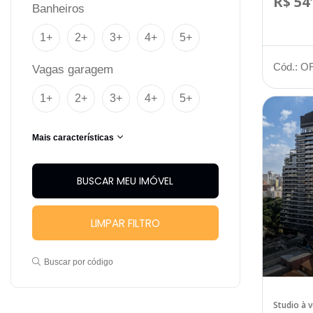
R$ 54
Banheiros
1+
2+
3+
4+
5+
Cód.: O
Vagas garagem
1+
2+
3+
4+
5+
Mais características
LIMPAR FILTRO
Buscar por código
Studio à 