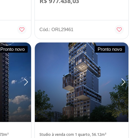
R$ 977.438,03
Cód.: ORL29461
Pronto novo
Pronto novo
.73m²
Studio à venda com 1 quarto, 56.12m²