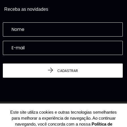
Receba as novidades
CADASTRAR
Este site utiliza cookies e outras tecnologias semelhantes
© 2026 - LUXURY REAL ESTATE DISCOVERY -
19.108.443/0001-29 -
para melhorar a experiência de navegação. Ao continuar
Todos os Direitos Reservados.
navegando, você concorda com a nossa
Política de