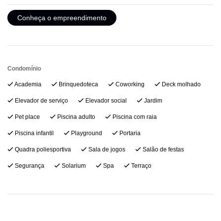
Conheça o empreendimento
Condomínio
Academia
Brinquedoteca
Coworking
Deck molhado
Elevador de serviço
Elevador social
Jardim
Pet place
Piscina adulto
Piscina com raia
Piscina infantil
Playground
Portaria
Quadra poliesportiva
Sala de jogos
Salão de festas
Segurança
Solarium
Spa
Terraço