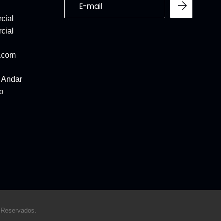
cial
cial
l.com
ª Andar
o
 Reservados.