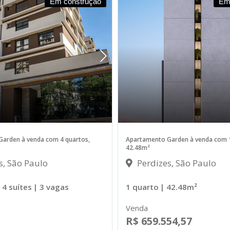
Em construção
Em
arden à venda com 4 quartos,
Apartamento Garden à venda com 1
42.48m²
s, São Paulo
Perdizes, São Paulo
 4 suítes
| 3 vagas
1 quarto
| 42.48m²
Venda
R$ 659.554,57