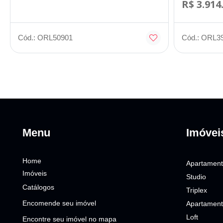
R$ 3.914
Cód.: ORL50901
Cód.: ORL3
Menu
Imóvei
Home
Apartamen
Imóveis
Studio
Catálogos
Triplex
Encomende seu imóvel
Apartament
Loft
Encontre seu imóvel no mapa