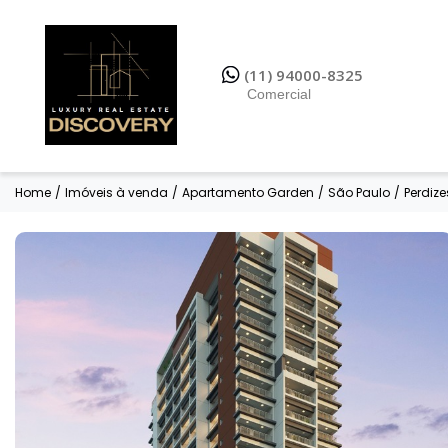
(11) 94000-8325
Comercial
(11) 94000-8325
Comercial
Home
/
Imóveis à venda
/
Apartamento Garden
/
São Paulo
/
Perdize