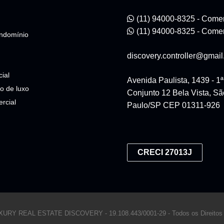
(11) 94000-8325 - Comer
(11) 94000-8325 - Comer
ndomínio
discovery.controller@gmai
ial
Avenida Paulista, 1439 - 1
o de luxo
Conjunto 12 Bela Vista, Sã
rcial
Paulo/SP CEP 01311-926
CRECI 27013J
LUXURY REAL ESTATE DISCOVERY -
19.108.443/0001-29 -
Todos os Direitos