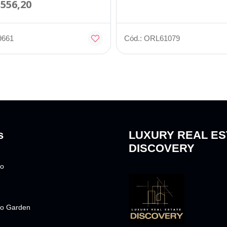
.556,20
9661
Cód.: ORL61079
s
LUXURY REAL ES
DISCOVERY
to
o Garden